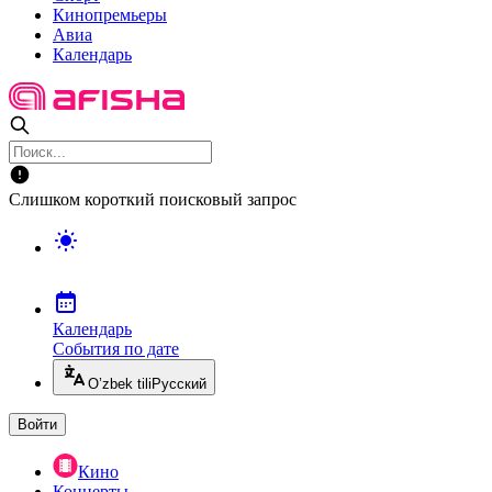
Кинопремьеры
Авиа
Календарь
Слишком короткий поисковый запрос
Календарь
События по дате
O’zbek tili
Русский
Войти
Кино
Концерты