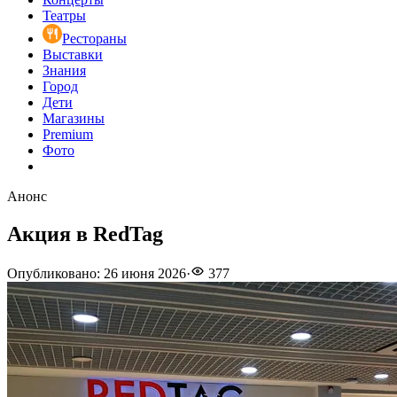
Театры
Рестораны
Выставки
Знания
Город
Дети
Магазины
Premium
Фото
Анонс
Акция в RedTag
Опубликовано
:
26 июня 2026
·
377