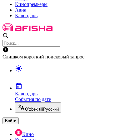
Кинопремьеры
Авиа
Календарь
Слишком короткий поисковый запрос
Календарь
События по дате
O’zbek tili
Русский
Войти
Кино
Концерты