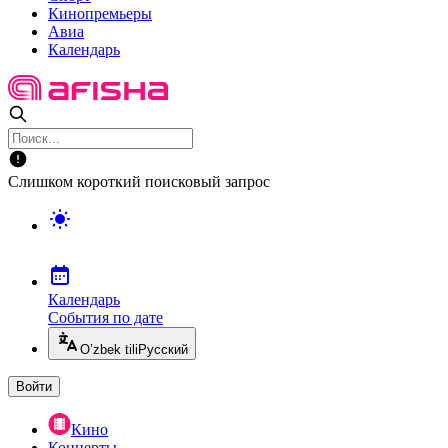
Кинопремьеры
Авиа
Календарь
Слишком короткий поисковый запрос
Календарь
События по дате
O’zbek tili
Русский
Войти
Кино
Концерты