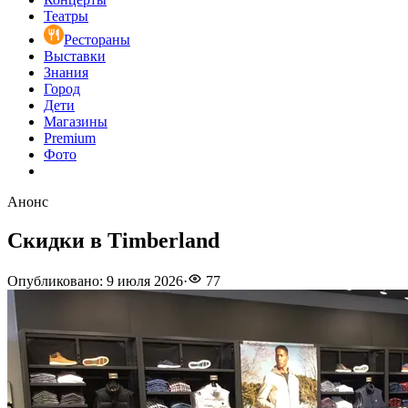
Театры
Рестораны
Выставки
Знания
Город
Дети
Магазины
Premium
Фото
Анонс
Скидки в Timberland
Опубликовано
:
9 июля 2026
·
77