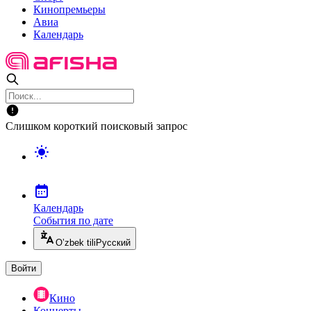
Кинопремьеры
Авиа
Календарь
Слишком короткий поисковый запрос
Календарь
События по дате
O’zbek tili
Русский
Войти
Кино
Концерты