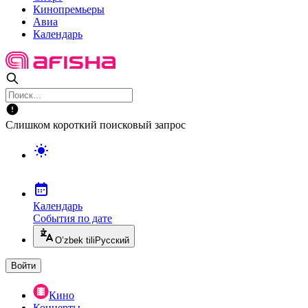
Кинопремьеры
Авиа
Календарь
Слишком короткий поисковый запрос
Календарь
События по дате
O’zbek tili
Русский
Войти
Кино
Концерты