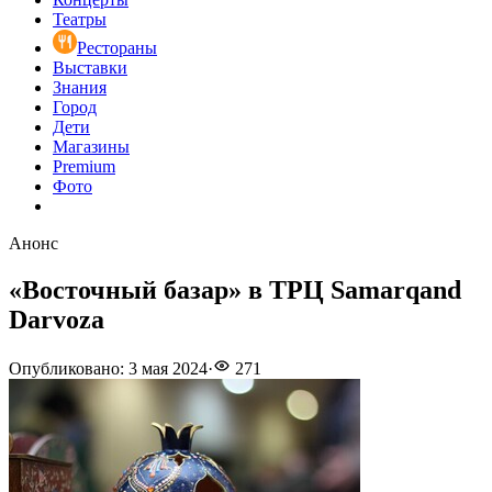
Театры
Рестораны
Выставки
Знания
Город
Дети
Магазины
Premium
Фото
Анонс
«Восточный базар» в ТРЦ Samarqand
Darvoza
Опубликовано
:
3 мая 2024
·
271