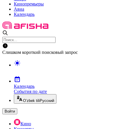
Кинопремьеры
Авиа
Календарь
Слишком короткий поисковый запрос
Календарь
События по дате
O’zbek tili
Русский
Войти
Кино
Концерты