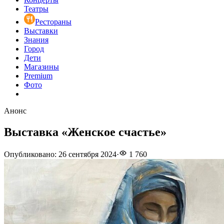
Театры
Рестораны
Выставки
Знания
Город
Дети
Магазины
Premium
Фото
Анонс
Выставка «Женское счастье»
Опубликовано
:
26 сентября 2024
·
1 760