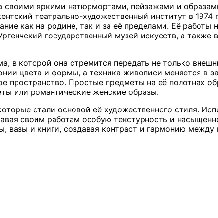
тна своими яркими натюрмортами, пейзажами и образа
кентский театрально-художественный институт в 1974
ние как на родине, так и за её пределами. Её работы 
Ургенчский государственный музей искусств, а также 
а, в которой она стремится передать не только внешн
нии цвета и формы, а техника живописи меняется в за
е пространство. Простые предметы на её полотнах об
еты или романтические женские образы.
которые стали основой её художественного стиля. Исп
давая своим работам особую текстурность и насыщенно
кты, вазы и книги, создавая контраст и гармонию межд