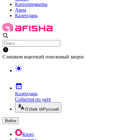
Кинопремьеры
Авиа
Календарь
Слишком короткий поисковый запрос
Календарь
События по дате
O’zbek tili
Русский
Войти
Кино
Концерты