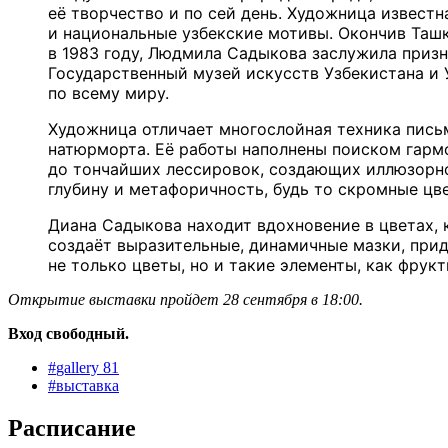
её творчество и по сей день. Художница извес
и национальные узбекские мотивы. Окончив Таш
в 1983 году, Людмила Садыкова заслужила призна
Государственный музей искусств Узбекистана и 
по всему миру.
Художница отличает многослойная техника письм
натюрморта. Её работы наполнены поиском гармо
до тончайших лессировок, создающих иллюзорно
глубину и метафоричность, будь то скромные цв
Диана Садыкова находит вдохновение в цветах, 
создаёт выразительные, динамичные мазки, при
не только цветы, но и такие элементы, как фру
Открытие выставки пройдет 28 сентября в 18:00.
Вход свободный.
#
gallery 81
#
выставка
Расписание