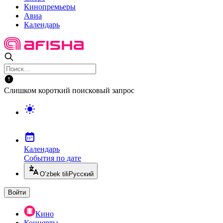
Кинопремьеры
Авиа
Календарь
Слишком короткий поисковый запрос
Календарь
События по дате
O’zbek tili
Русский
Войти
Кино
Концерты