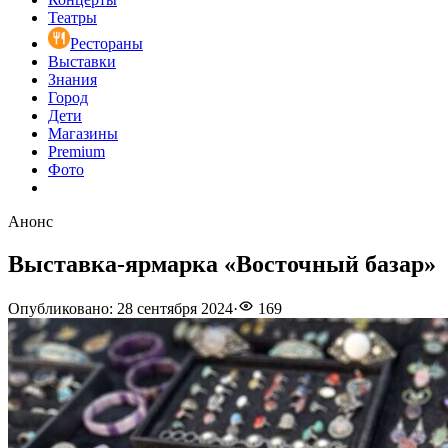
Театры
Рестораны
Выставки
Знания
Город
Дети
Магазины
Premium
Фото
Анонс
Выставка-ярмарка «Восточный базар»
Опубликовано
:
28 сентября 2024
·
169