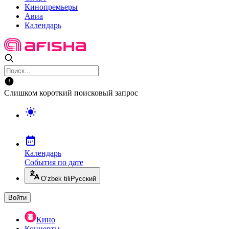
Кинопремьеры
Авиа
Календарь
Слишком короткий поисковый запрос
Календарь
События по дате
O’zbek tili
Русский
Войти
Кино
Концерты