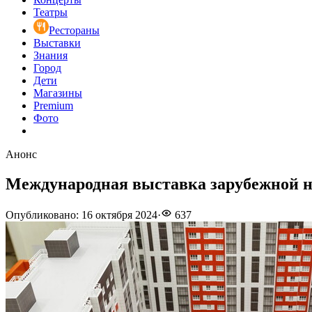
Театры
Рестораны
Выставки
Знания
Город
Дети
Магазины
Premium
Фото
Анонс
Международная выставка зарубежной н
Опубликовано
:
16 октября 2024
·
637