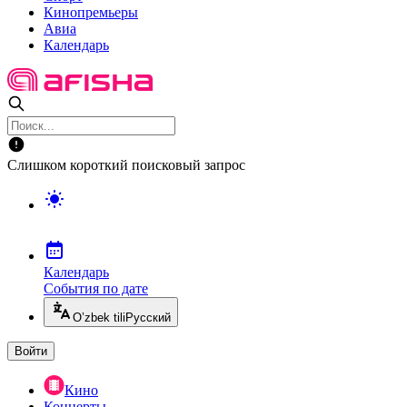
Кинопремьеры
Авиа
Календарь
Слишком короткий поисковый запрос
Календарь
События по дате
O’zbek tili
Русский
Войти
Кино
Концерты