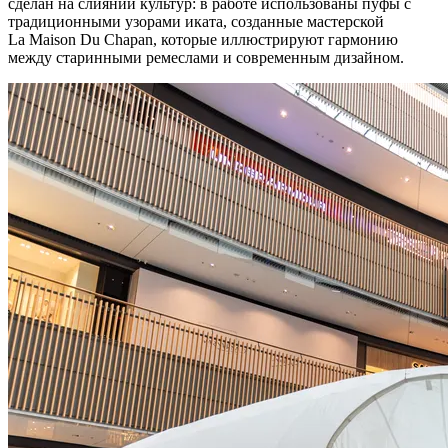
сделан на слиянии культур: в работе использованы пуфы с
традиционными узорами иката, созданные мастерской
La Maison Du Сhapan, которые иллюстрируют гармонию
между старинными ремеслами и современным дизайном.