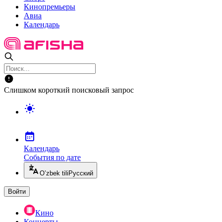
Кинопремьеры
Авиа
Календарь
Слишком короткий поисковый запрос
Календарь
События по дате
O’zbek tili
Русский
Войти
Кино
Концерты