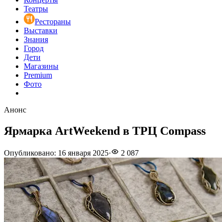
Театры
Рестораны
Выставки
Знания
Город
Дети
Магазины
Premium
Фото
Анонс
Ярмарка ArtWeekend в ТРЦ Compass
Опубликовано
:
16 января 2025
·
2 087