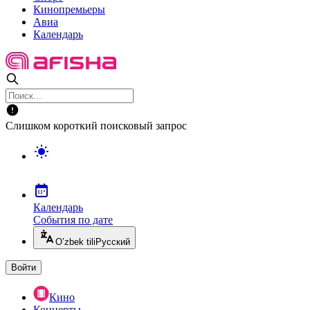
Кинопремьеры
Авиа
Календарь
Слишком короткий поисковый запрос
Календарь
События по дате
O’zbek tili
Русский
Войти
Кино
Концерты