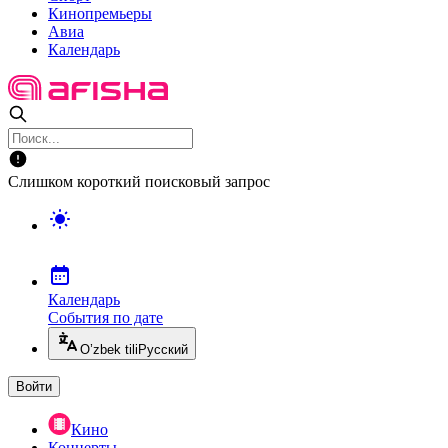
Кинопремьеры
Авиа
Календарь
Слишком короткий поисковый запрос
Календарь
События по дате
O’zbek tili
Русский
Войти
Кино
Концерты