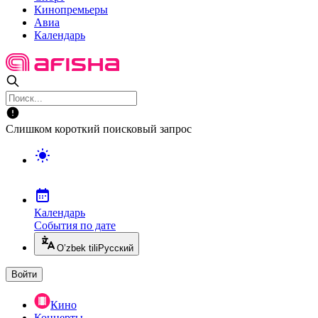
Кинопремьеры
Авиа
Календарь
Слишком короткий поисковый запрос
Календарь
События по дате
O’zbek tili
Русский
Войти
Кино
Концерты