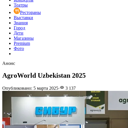
Театры
Рестораны
Выставки
Знания
Город
Дети
Магазины
Premium
Фото
Анонс
AgroWorld Uzbekistan 2025
Опубликовано
:
5 марта 2025
·
3 137