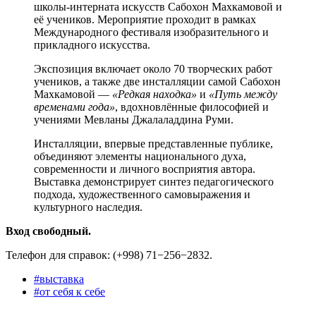
школы-интерната искусств Сабохон Махкамовой и
её учеников. Мероприятие проходит в рамках
Международного фестиваля изобразительного и
прикладного искусства.
Экспозиция включает около 70 творческих работ
учеников, а также две инсталляции самой Сабохон
Махкамовой —
«Редкая находка»
и
«Путь между
временами года»
, вдохновлённые философией и
учениями Мевланы Джалаладдина Руми.
Инсталляции, впервые представленные публике,
объединяют элементы национального духа,
современности и личного восприятия автора.
Выставка демонстрирует синтез педагогического
подхода, художественного самовыражения и
культурного наследия.
Вход свободный.
Телефон для справок: (+998) 71−256−2832.
#
выставка
#
от себя к себе