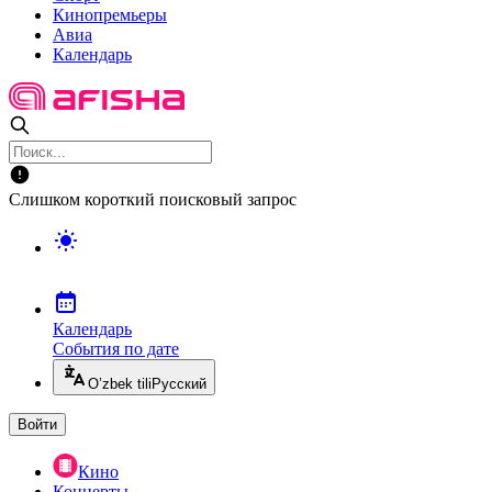
Кинопремьеры
Авиа
Календарь
Слишком короткий поисковый запрос
Календарь
События по дате
O’zbek tili
Русский
Войти
Кино
Концерты