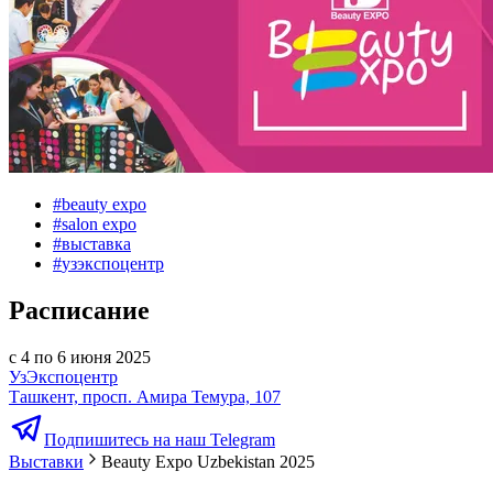
#
beauty expo
#
salon expo
#
выставка
#
узэкспоцентр
Расписание
с 4 по 6 июня 2025
УзЭкспоцентр
Ташкент, просп. Амира Темура, 107
Подпишитесь на наш Telegram
Выставки
Beauty Expo Uzbekistan 2025