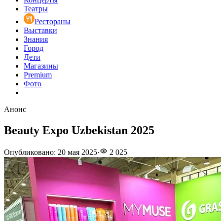
Театры
Рестораны
Выставки
Знания
Город
Дети
Магазины
Premium
Фото
Анонс
Beauty Expo Uzbekistan 2025
Опубликовано
:
20 мая 2025
·
2 025