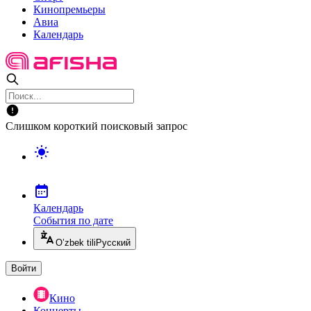
Кинопремьеры
Авиа
Календарь
Слишком короткий поисковый запрос
Календарь
События по дате
O’zbek tili
Русский
Войти
Кино
Концерты