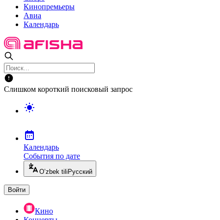
Кинопремьеры
Авиа
Календарь
Слишком короткий поисковый запрос
Календарь
События по дате
O’zbek tili
Русский
Войти
Кино
Концерты