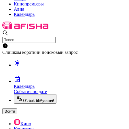
Кинопремьеры
Авиа
Календарь
Слишком короткий поисковый запрос
Календарь
События по дате
O’zbek tili
Русский
Войти
Кино
Концерты