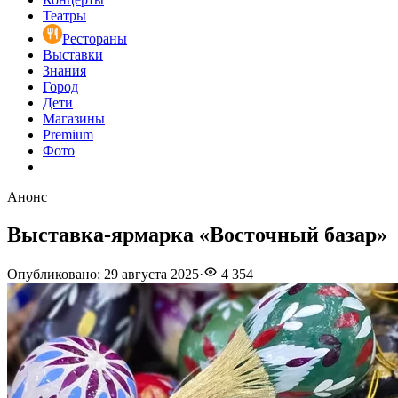
Театры
Рестораны
Выставки
Знания
Город
Дети
Магазины
Premium
Фото
Анонс
Выставка-ярмарка «Восточный базар»
Опубликовано
:
29 августа 2025
·
4 354