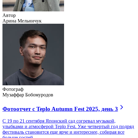
Автор
Арина Мельничук
Фотограф
Музаффар Бобомуродов
Фотоотчет с Teplo Autumn Fest 2025, день 3
С 19 по 21 сентября Японский сад согревал музыкой,
улыбками и атмосферой Teplo Fest. Уже четвертый год подряд
фестиваль становится еще ярче и интереснее, собирая все
больше гостей.