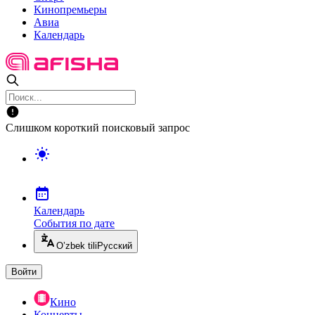
Кинопремьеры
Авиа
Календарь
Слишком короткий поисковый запрос
Календарь
События по дате
O’zbek tili
Русский
Войти
Кино
Концерты