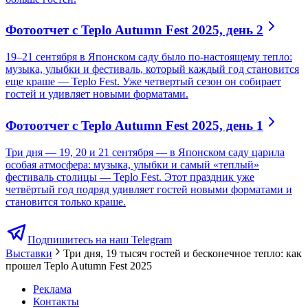
Фотоотчет с Teplo Autumn Fest 2025, день 2
19–21 сентября в Японском саду было по-настоящему тепло:
музыка, улыбки и фестиваль, который каждый год становится
еще краше — Teplo Fest. Уже четвертый сезон он собирает
гостей и удивляет новыми форматами.
Фотоотчет с Teplo Autumn Fest 2025, день 1
Три дня — 19, 20 и 21 сентября — в Японском саду царила
особая атмосфера: музыка, улыбки и самый «теплый»
фестиваль столицы — Teplo Fest. Этот праздник уже
четвёртый год подряд удивляет гостей новыми форматами и
становится только краше.
Подпишитесь на наш Telegram
Выставки
Три дня, 19 тысяч гостей и бесконечное тепло: как
прошел Teplo Autumn Fest 2025
Реклама
Контакты