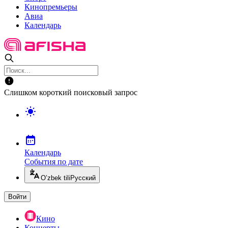
Кинопремьеры
Авиа
Календарь
Слишком короткий поисковый запрос
Календарь
События по дате
O’zbek tili
Русский
Войти
Кино
Концерты