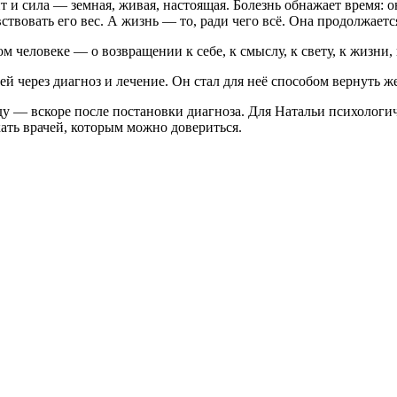
т и сила — земная, живая, настоящая. Болезнь обнажает время: о
вовать его вес. А жизнь — то, ради чего всё. Она продолжается 
ом человеке — о возвращении к себе, к смыслу, к свету, к жизн
 через диагноз и лечение. Он стал для неё способом вернуть же
у — вскоре после постановки диагноза. Для Натальи психологич
кать врачей, которым можно довериться.