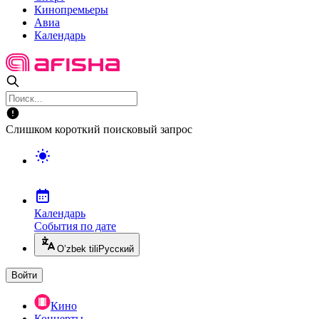
Кинопремьеры
Авиа
Календарь
Слишком короткий поисковый запрос
Календарь
События по дате
O’zbek tili
Русский
Войти
Кино
Концерты