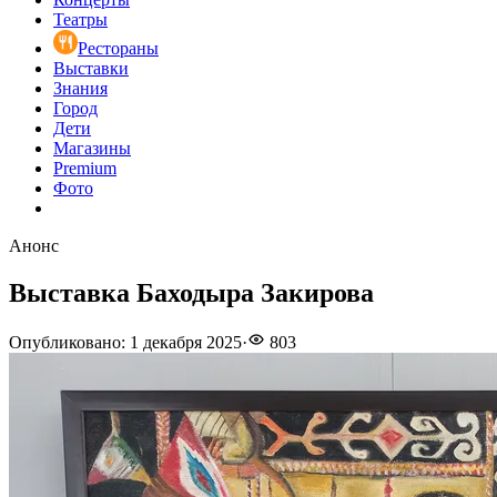
Театры
Рестораны
Выставки
Знания
Город
Дети
Магазины
Premium
Фото
Анонс
Выставка Баходыра Закирова
Опубликовано
:
1 декабря 2025
·
803