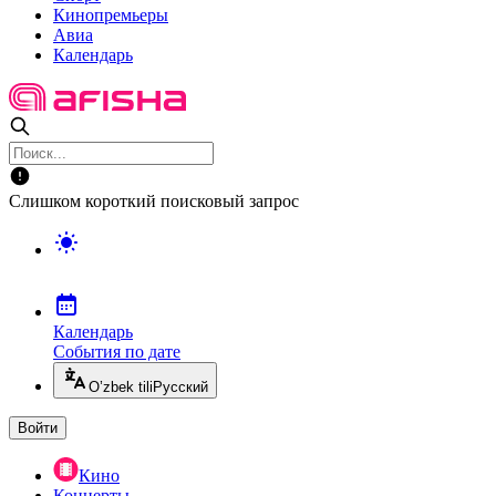
Кинопремьеры
Авиа
Календарь
Слишком короткий поисковый запрос
Календарь
События по дате
O’zbek tili
Русский
Войти
Кино
Концерты