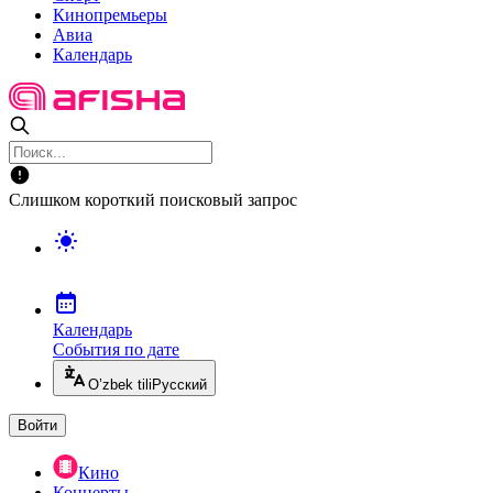
Кинопремьеры
Авиа
Календарь
Слишком короткий поисковый запрос
Календарь
События по дате
O’zbek tili
Русский
Войти
Кино
Концерты