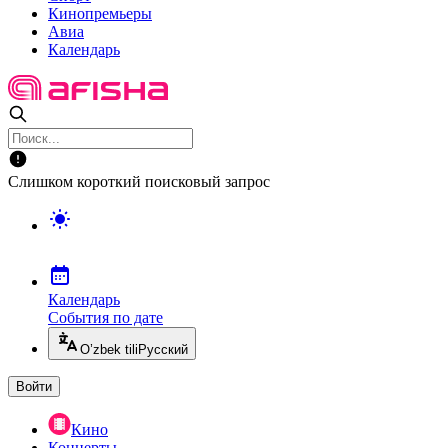
Кинопремьеры
Авиа
Календарь
Слишком короткий поисковый запрос
Календарь
События по дате
O’zbek tili
Русский
Войти
Кино
Концерты