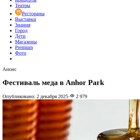
Театры
Рестораны
Выставки
Знания
Город
Дети
Магазины
Premium
Фото
Анонс
Фестиваль меда в Anhor Park
Опубликовано
:
2 декабря 2025
·
2 979