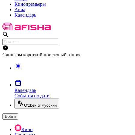
Кинопремьеры
Авиа
Календарь
Слишком короткий поисковый запрос
Календарь
События по дате
O’zbek tili
Русский
Войти
Кино
Концерты