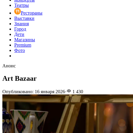
Театры
Рестораны
Выставки
Знания
Город
Дети
Магазины
Premium
Фото
Анонс
Art Bazaar
Опубликовано
:
16 января 2026
·
1 430