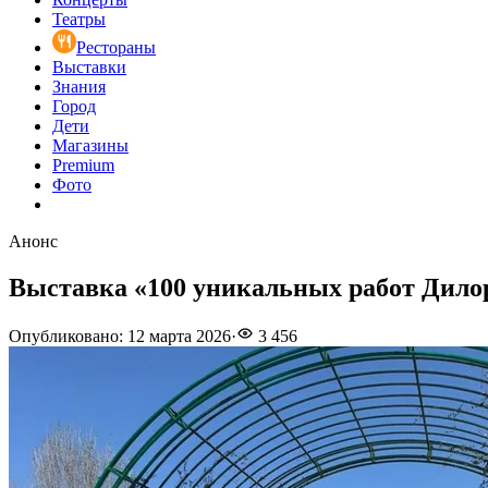
Театры
Рестораны
Выставки
Знания
Город
Дети
Магазины
Premium
Фото
Анонс
Выставка «100 уникальных работ Дил
Опубликовано
:
12 марта 2026
·
3 456