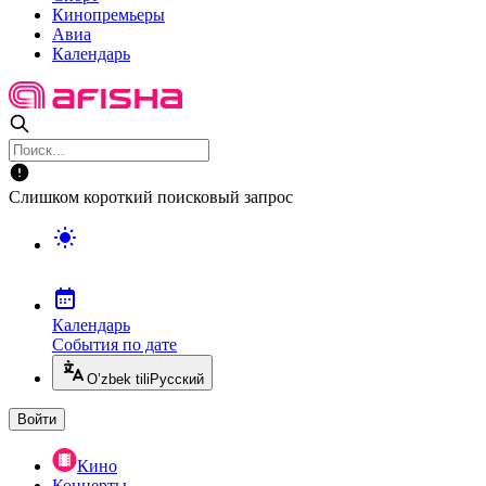
Кинопремьеры
Авиа
Календарь
Слишком короткий поисковый запрос
Календарь
События по дате
O’zbek tili
Русский
Войти
Кино
Концерты