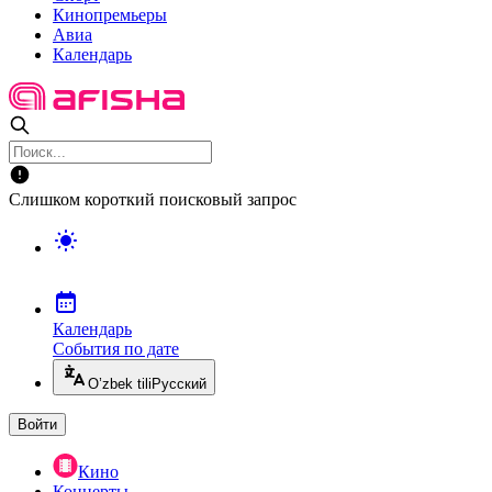
Кинопремьеры
Авиа
Календарь
Слишком короткий поисковый запрос
Календарь
События по дате
O’zbek tili
Русский
Войти
Кино
Концерты