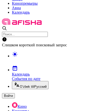
Кинопремьеры
Авиа
Календарь
Слишком короткий поисковый запрос
Календарь
События по дате
O’zbek tili
Русский
Войти
Кино
Концерты