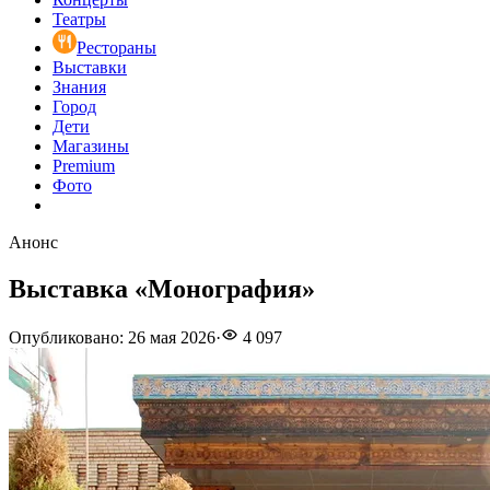
Театры
Рестораны
Выставки
Знания
Город
Дети
Магазины
Premium
Фото
Анонс
Выставка «Монография»
Опубликовано
:
26 мая 2026
·
4 097