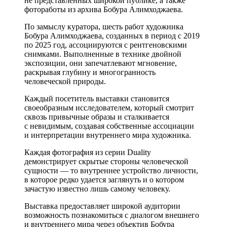
не представленных широкой публике, а также
фотоработы из архива Бобура Алимходжаева.
По замыслу куратора, шесть работ художника
Бобура Алимходжаева, созданных в период с 2019
по 2025 год, ассоциируются с рентгеновскими
снимками. Выполненные в технике двойной
экспозиции, они запечатлевают мгновение,
раскрывая глубину и многогранность
человеческой природы.
Каждый посетитель выставки становится
своеобразным исследователем, который смотрит
сквозь привычные образы и сталкивается
с невидимым, создавая собственные ассоциации
и интерпретации внутреннего мира художника.
Каждая фотография из серии Duality
демонстрирует скрытые стороны человеческой
сущности — то внутреннее устройство личности,
в которое редко удается заглянуть и о котором
зачастую известно лишь самому человеку.
Выставка предоставляет широкой аудитории
возможность познакомиться с диалогом внешнего
и внутреннего мира через объектив Бобура