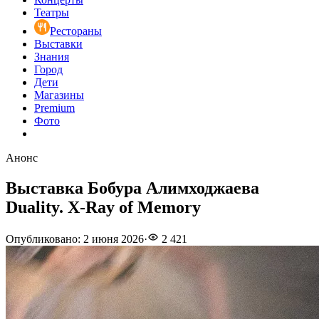
Театры
Рестораны
Выставки
Знания
Город
Дети
Магазины
Premium
Фото
Анонс
Выставка Бобура Алимходжаева
Duality. X-Ray of Memory
Опубликовано
:
2 июня 2026
·
2 421