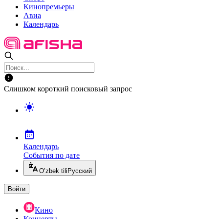
Кинопремьеры
Авиа
Календарь
Слишком короткий поисковый запрос
Календарь
События по дате
O’zbek tili
Русский
Войти
Кино
Концерты