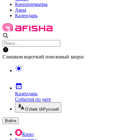
Кинопремьеры
Авиа
Календарь
Слишком короткий поисковый запрос
Календарь
События по дате
O’zbek tili
Русский
Войти
Кино
Концерты