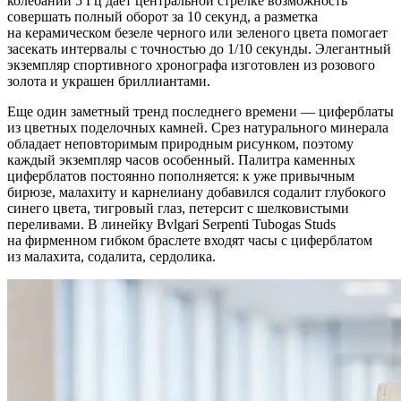
колебаний 5 Гц дает центральной стрелке возможность
совершать полный оборот за 10 секунд, а разметка
на керамическом безеле черного или зеленого цвета помогает
засекать интервалы с точностью до 1/10 секунды. Элегантный
экземпляр спортивного хронографа изготовлен из розового
золота и украшен бриллиантами.
Еще один заметный тренд последнего времени — циферблаты
из цветных поделочных камней. Срез натурального минерала
обладает неповторимым природным рисунком, поэтому
каждый экземпляр часов особенный. Палитра каменных
циферблатов постоянно пополняется: к уже привычным
бирюзе, малахиту и карнелиану добавился содалит глубокого
синего цвета, тигровый глаз, петерсит с шелковистыми
переливами. В линейку Bvlgari Serpenti Tubogas Studs
на фирменном гибком браслете входят часы с циферблатом
из малахита, содалита, сердолика.