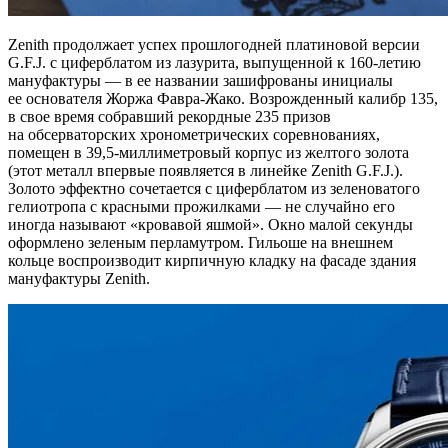
Zenith продолжает успех прошлогодней платиновой версии
G.F.J. с циферблатом из лазурита, выпущенной к 160-летию
мануфактуры — в ее названии зашифрованы инициалы
ее основателя Жоржа Фавра-Жако. Возрожденный калибр 135,
в свое время собравший рекордные 235 призов
на обсерваторских хронометрических соревнованиях,
помещен в 39,5-миллиметровый корпус из желтого золота
(этот металл впервые появляется в линейке Zenith G.F.J.).
Золото эффектно сочетается с циферблатом из зеленоватого
гелиотропа с красными прожилками — не случайно его
иногда называют «кровавой яшмой». Окно малой секунды
оформлено зеленым перламутром. Гильоше на внешнем
кольце воспроизводит кирпичную кладку на фасаде здания
мануфактуры Zenith.