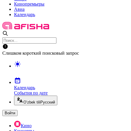
Кинопремьеры
Авиа
Календарь
Слишком короткий поисковый запрос
Календарь
События по дате
O’zbek tili
Русский
Войти
Кино
Концерты