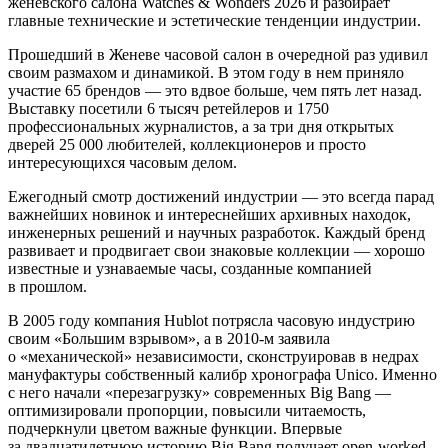
женевского салона Watches & Wonders 2026 и разбирает
главные технические и эстетические тенденции индустрии.
Прошедший в Женеве часовой салон в очередной раз удивил
своим размахом и динамикой. В этом году в нем приняло
участие 65 брендов — это вдвое больше, чем пять лет назад.
Выставку посетили 6 тысяч ретейлеров и 1750
профессиональных журналистов, а за три дня открытых
дверей 25 000 любителей, коллекционеров и просто
интересующихся часовым делом.
Ежегодный смотр достижений индустрии — это всегда парад
важнейших новинок и интереснейших архивных находок,
инженерных решений и научных разработок. Каждый бренд
развивает и продвигает свои знаковые коллекции — хорошо
известные и узнаваемые часы, созданные компанией
в прошлом.
В 2005 году компания Hublot потрясла часовую индустрию
своим «Большим взрывом», а в 2010-м заявила
о «механической» независимости, сконструировав в недрах
мануфактуры собственный калибр хронографа Unico. Именно
с него начали «перезагрузку» современных Big Bang —
оптимизировали пропорции, повысили читаемость,
подчеркнули цветом важные функции. Впервые
за двадцатилетнюю историю Big Bang получает open-worked