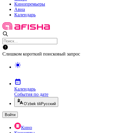
Кинопремьеры
Авиа
Календарь
Слишком короткий поисковый запрос
Календарь
События по дате
O’zbek tili
Русский
Войти
Кино
Концерты