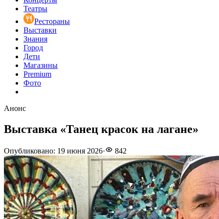
Театры
Рестораны
Выставки
Знания
Город
Дети
Магазины
Premium
Фото
Анонс
Выставка «Танец красок на лагане»
Опубликовано
:
19 июня 2026
·
842