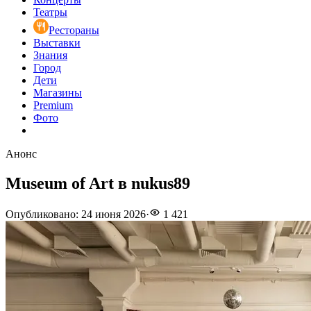
Театры
Рестораны
Выставки
Знания
Город
Дети
Магазины
Premium
Фото
Анонс
Museum of Art в nukus89
Опубликовано
:
24 июня 2026
·
1 421