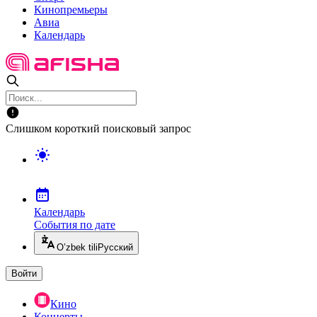
Кинопремьеры
Авиа
Календарь
Слишком короткий поисковый запрос
Календарь
События по дате
O’zbek tili
Русский
Войти
Кино
Концерты