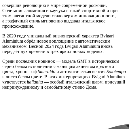
совершив революцию в мире современной роскоши.
Сочетание алюминия и каучука в такой спортивной и при
этом элегантной модели стало верхом инновационности,
а графичный стиль мгновенно выдавал итальянское
происхождение.
В 2020 году уникальный визионерский характер Bvlgari
Aluminium обрёл новое воплощение с автоматическим
механизмом. Весной 2024 года Bvlgari Aluminium вновь
передаёт дух времени в трёх ярких новых моделях.
Среди последних новинок — модель GMT в историческом
черно-белом исполнении с манящим акцентом красного
цвета, хронограф
Smeraldo
и автоматическая версия
Solotempo
в чисто белом цвете. В этих интерпретациях Bvlgari Alumiium
чувствуется
italianità
— особый итальянский шарм, присущий
непринужденному и самобытному стилю Дома.