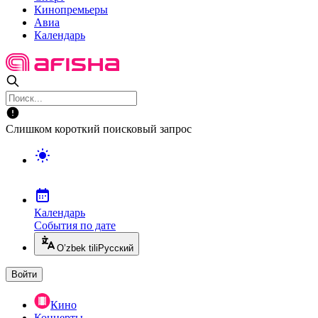
Кинопремьеры
Авиа
Календарь
Слишком короткий поисковый запрос
Календарь
События по дате
O’zbek tili
Русский
Войти
Кино
Концерты