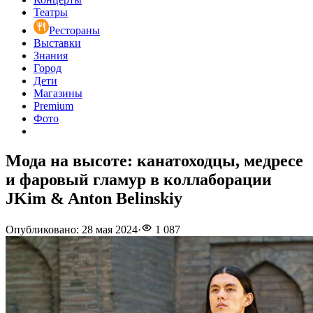
Театры
Рестораны
Выставки
Знания
Город
Дети
Магазины
Premium
Фото
Мода на высоте: канатоходцы, медресе
и фаровый гламур в коллаборации
JKim & Anton Belinskiy
Опубликовано
:
28 мая 2024
·
1 087