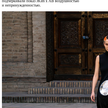
подчеркивали показ JKim x AB воздушностью
и непринужденностью.