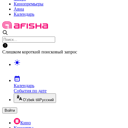
Кинопремьеры
Авиа
Календарь
Слишком короткий поисковый запрос
Календарь
События по дате
O’zbek tili
Русский
Войти
Кино
Концерты