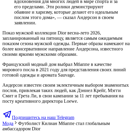
вдохновения для многих людей в мире спорта и за
его пределами. Эти ролики демонстрируют
обаяние и харизму, которые делают его идеальным
послом этого дома», — сказал Андерсон в своем
заявлении.
Показ мужской коллекции Dior весна-лето 2026,
запланированный на пятницу, является самым ожидаемым
показом сезона мужской одежды. Первые образы намекают на
более консервативное направление Андерсона, известного
своими яркими мужскими образами.
Французский модный дом выбрал Мбаппе в качестве
мирового посла в 2021 году для представления своих линий
готовой одежды и аромата Sauvage.
Андерсон известен своим эклектичным выбором знаменитых
послов, привлекая таких людей, как Дэниел Крейг, Мэгги
Смит и Грета Ли, в свои кампании за 11 лет пребывания на
посту креативного директора Loewe.
Подпишитесь на наш Telegram
Мода
Футболист Килиан Мбаппе стал глобальным
амбассадором Dior