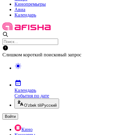
Кинопремьеры
Авиа
Календарь
Слишком короткий поисковый запрос
Календарь
События по дате
O’zbek tili
Русский
Войти
Кино
Концерты