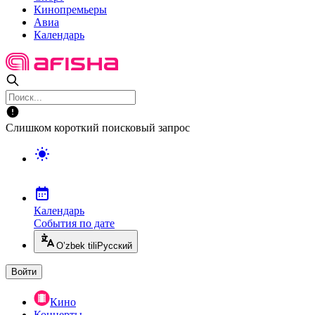
Кинопремьеры
Авиа
Календарь
Слишком короткий поисковый запрос
Календарь
События по дате
O’zbek tili
Русский
Войти
Кино
Концерты