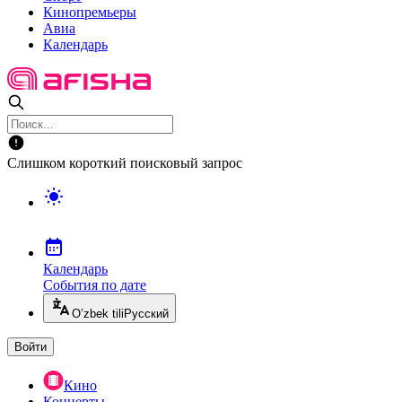
Кинопремьеры
Авиа
Календарь
Слишком короткий поисковый запрос
Календарь
События по дате
O’zbek tili
Русский
Войти
Кино
Концерты