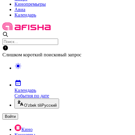
Кинопремьеры
Авиа
Календарь
Слишком короткий поисковый запрос
Календарь
События по дате
O’zbek tili
Русский
Войти
Кино
Концерты