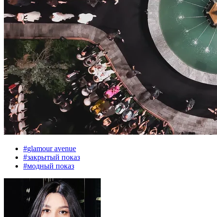
#
glamour avenue
#
закрытый показ
#
модный показ