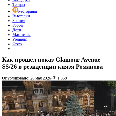
Театры
Рестораны
Выставки
Знания
Город
Дети
Магазины
Premium
Фото
Как прошел показ Glamour Avenue
SS/26 в резиденции князя Романова
Опубликовано
:
26 мая 2026
·
1 358