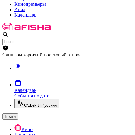
Кинопремьеры
Авиа
Календарь
Слишком короткий поисковый запрос
Календарь
События по дате
O’zbek tili
Русский
Войти
Кино
Концерты