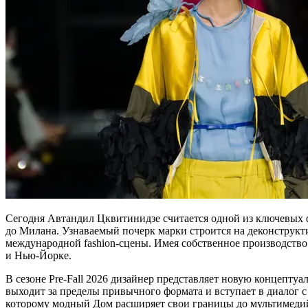
Сегодня Автандил Цквитинидзе считается одной из ключевых ф
до Милана. Узнаваемый почерк марки строится на деконструкти
международной fashion-сцены. Имея собственное производство
и Нью-Йорке.
В сезоне Pre-Fall 2026 дизайнер представляет новую концептуа
выходит за пределы привычного формата и вступает в диалог 
которому модный Дом расширяет свои границы до мультимедий