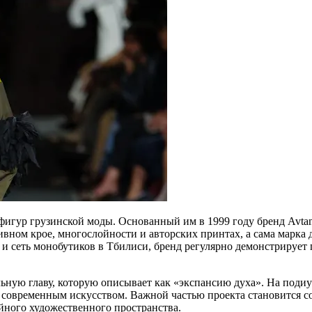
игур грузинской моды. Основанный им в 1999 году бренд Avtan
вном крое, многослойности и авторских принтах, а сама марка д
 и сеть монобутиков в Тбилиси, бренд регулярно демонстрируе
льную главу, которую описывает как «экспансию духа». На подиу
с современным искусством. Важной частью проекта становится 
ного художественного пространства.