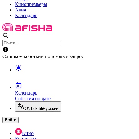
Кинопремьеры
Авиа
Календарь
Слишком короткий поисковый запрос
Календарь
События по дате
O’zbek tili
Русский
Войти
Кино
Концерты