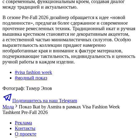
с современным, функциональным кроем, создавая диалог
между традицией и актуальностью.
В сезоне Pre-Fall 2026 дизайнер обращается к идее «новой
подлинности», предлагая более сдержанное и современное
прочтение ремесленных техник. Традиционный икат и ручная
вышивка крестиком становятся не декоративным акцентом,
а естественной частью минималистичных силуэтов. Особую
выразительность коллекции придают намеренно
необработанные края и внимание к фактуре материалов,
подчеркивающие тактильность, индивидуальность и ценность
ручной работы в каждом изделии.
#
visa fashion week
#
модный показ
Фотограф
:
Тимур Эпов
Подпишитесь на наш Telegram
Мода
Показ Ikat by Asmira в рамках Visa Fashion Week
Tashkent Pre-Fall 2026
Реклама
Контакты
О проекте