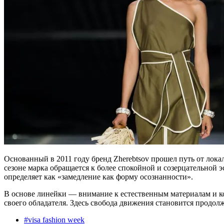
Основанный в 2011 году бренд Zherebtsov прошел путь от лок
сезоне марка обращается к более спокойной и созерцательной э
определяет как «замедление как форму осознанности».
В основе линейки — внимание к естественным материалам и ко
своего обладателя. Здесь свобода движения становится продо
#
visa fashion week