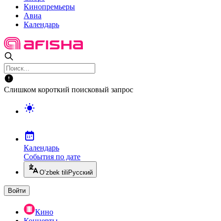
Кинопремьеры
Авиа
Календарь
Слишком короткий поисковый запрос
Календарь
События по дате
O’zbek tili
Русский
Войти
Кино
Концерты