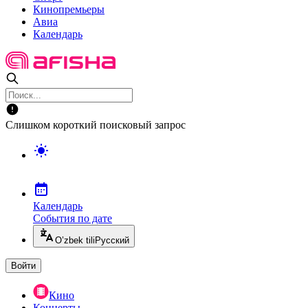
Кинопремьеры
Авиа
Календарь
Слишком короткий поисковый запрос
Календарь
События по дате
O’zbek tili
Русский
Войти
Кино
Концерты