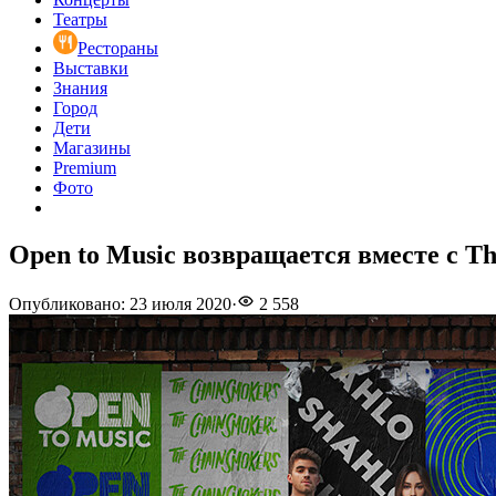
Театры
Рестораны
Выставки
Знания
Город
Дети
Магазины
Premium
Фото
Open to Music возвращается вместе с T
Опубликовано
:
23 июля 2020
·
2 558