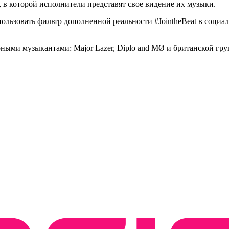
, в которой исполнители представят свое видение их музыки.
льзовать фильтр дополненной реальности #JointheBeat в социаль
рными музыкантами: Major Lazer, Diplo and MØ и британской груп