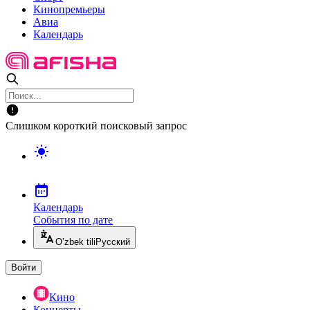
Кинопремьеры
Авиа
Календарь
Слишком короткий поисковый запрос
Календарь
События по дате
O’zbek tili
Русский
Войти
Кино
Концерты