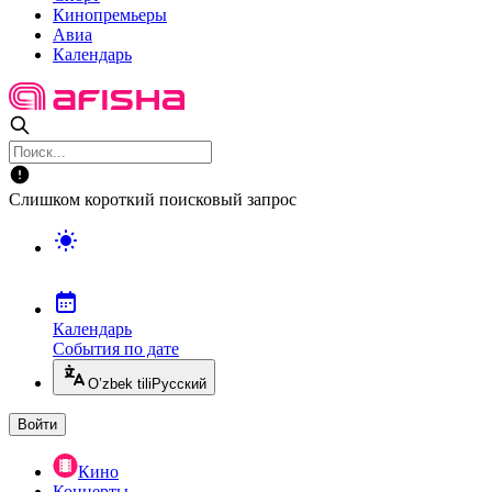
Кинопремьеры
Авиа
Календарь
Слишком короткий поисковый запрос
Календарь
События по дате
O’zbek tili
Русский
Войти
Кино
Концерты