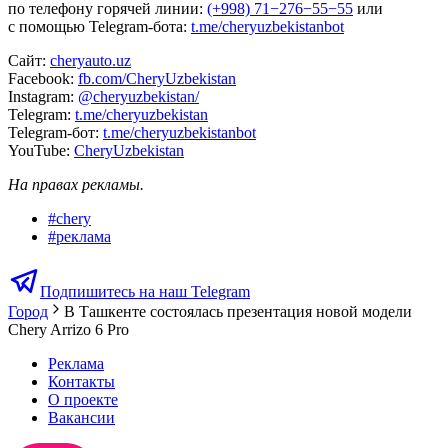
по телефону горячей линии:
(+998) 71−276−55−55
или
с помощью Telegram-бота:
t.me/cheryuzbekistanbot
Сайт:
cheryauto.uz
Facebook:
fb.com/CheryUzbekistan
Instagram:
@cheryuzbekistan/
Telegram:
t.me/cheryuzbekistan
Telegram-бот:
t.me/cheryuzbekistanbot
YouTube:
CheryUzbekistan
На правах рекламы.
#
chery
#
реклама
Подпишитесь на наш Telegram
Город
В Ташкенте состоялась презентация новой модели
Chery Arrizo 6 Pro
Реклама
Контакты
О проекте
Вакансии