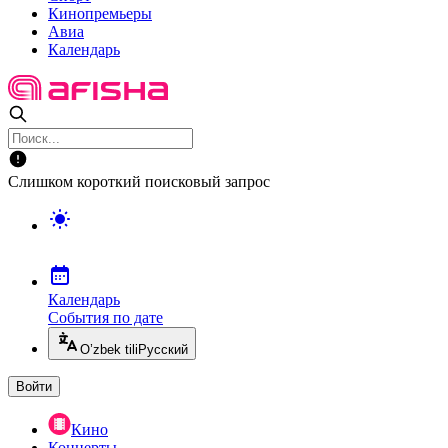
Кинопремьеры
Авиа
Календарь
Слишком короткий поисковый запрос
Календарь
События по дате
O’zbek tili
Русский
Войти
Кино
Концерты