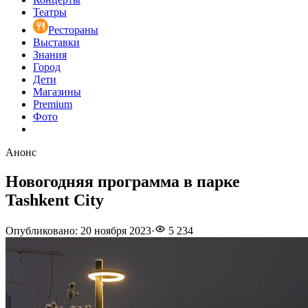
Театры
Рестораны
Выставки
Знания
Город
Дети
Магазины
Premium
Фото
Анонс
Новогодняя программа в парке
Tashkent City
Опубликовано
:
20 ноября 2023
·
5 234