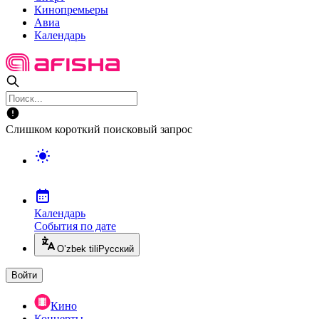
Кинопремьеры
Авиа
Календарь
Слишком короткий поисковый запрос
Календарь
События по дате
O’zbek tili
Русский
Войти
Кино
Концерты