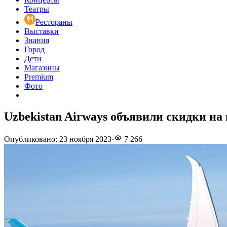
Театры
Рестораны
Выставки
Знания
Город
Дети
Магазины
Premium
Фото
Uzbekistan Airways объявили скидки н
Опубликовано
:
23 ноября 2023
·
7 266