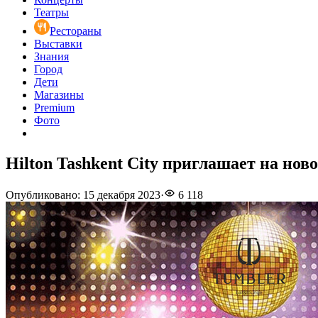
Театры
Рестораны
Выставки
Знания
Город
Дети
Магазины
Premium
Фото
Hilton Tashkent City приглашает на нов
Опубликовано
:
15 декабря 2023
·
6 118