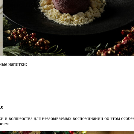
ные напитки:
же
казки и волшебства для незабываемых воспоминаний об этом особ
рием.