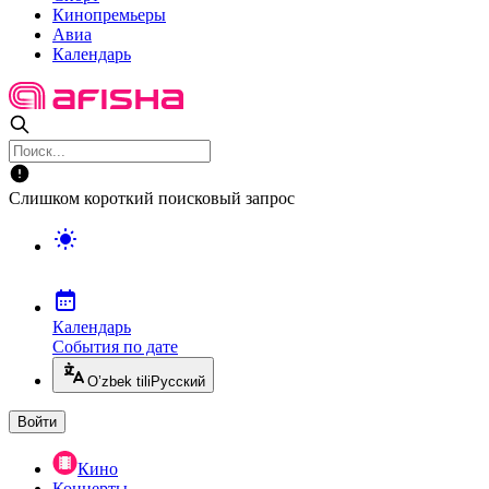
Кинопремьеры
Авиа
Календарь
Слишком короткий поисковый запрос
Календарь
События по дате
O’zbek tili
Русский
Войти
Кино
Концерты